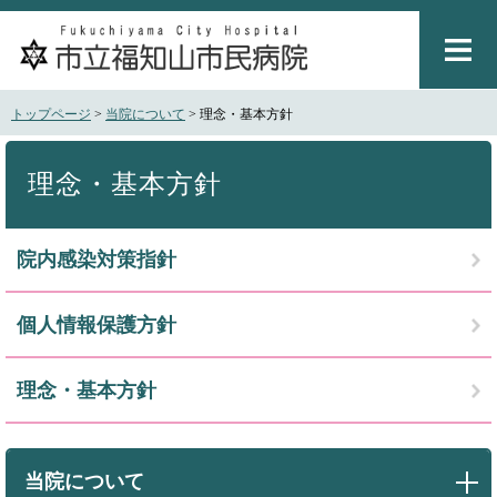
ペ
メ
ー
ニ
ジ
ュ
の
ー
先
を
トップページ
>
当院について
>
理念・基本方針
頭
飛
で
ば
本
す
し
文
理念・基本方針
。
て
本
文
院内感染対策指針
へ
個人情報保護方針
理念・基本方針
当院について