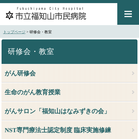
ペ
メ
ー
ニ
ジ
ュ
の
ー
先
を
トップページ
>
研修会・教室
頭
飛
で
ば
本
す
し
文
研修会・教室
。
て
本
文
がん研修会
へ
生命のがん教育授業
がんサロン「福知山はなみずきの会」
NST専門療法士認定制度 臨床実施修練