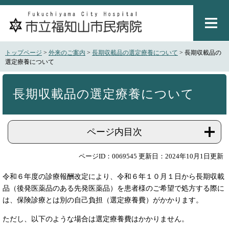
ペ
メ
ー
ニ
ジ
ュ
の
ー
先
を
トップページ
>
外来のご案内
>
長期収載品の選定療養について
>
長期収載品の
頭
飛
選定療養について
で
ば
本
す
し
文
。
て
長期収載品の選定療養について
本
文
へ
ページ内目次
ページID：0069545
更新日：2024年10月1日更新
令和６年度の診療報酬改定により、令和６年１０月１日から長期収載
品（後発医薬品のある先発医薬品）を患者様のご希望で処方する際に
は、保険診療とは別の自己負担（選定療養費）がかかります。
ただし、以下のような場合は選定療養費はかかりません。