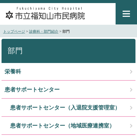
ペ
メ
ー
ニ
ジ
ュ
の
ー
先
を
トップページ
>
診療科・部門紹介
>
部門
頭
飛
で
ば
本
す
し
文
部門
。
て
本
文
栄養科
へ
患者サポートセンター
患者サポートセンター（入退院支援管理室）
患者サポートセンター（地域医療連携室）