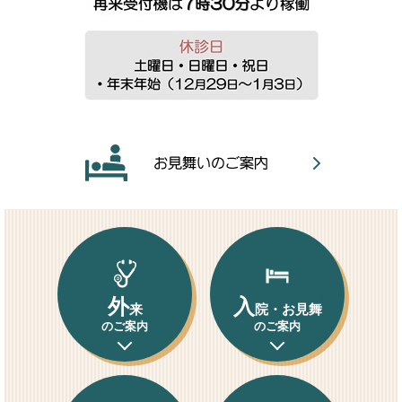
本
文
外
入
来
院・お見舞
のご案内
のご案内