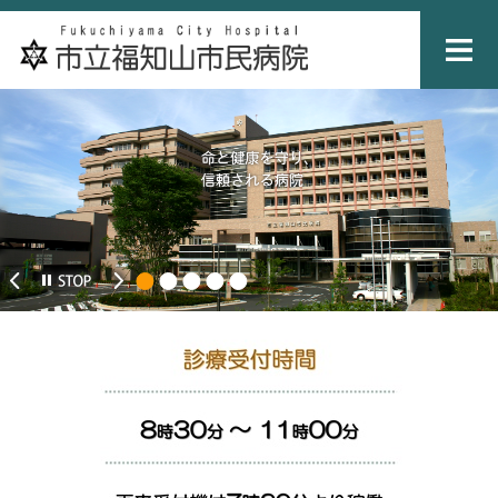
ペ
メ
ー
ニ
ジ
ュ
の
ー
先
を
頭
飛
で
ば
す
し
。
て
本
文
へ