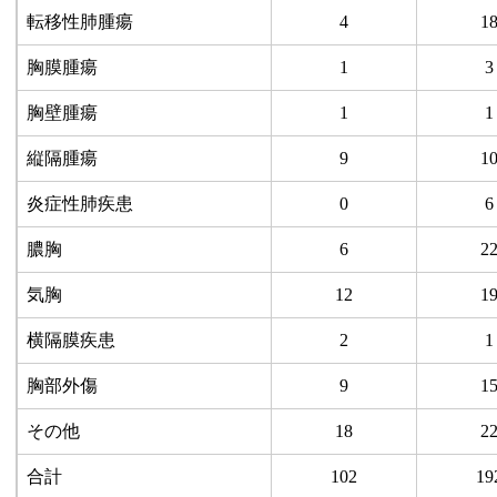
転移性肺腫瘍
4
1
胸膜腫瘍
1
3
胸壁腫瘍
1
1
縦隔腫瘍
9
1
炎症性肺疾患
0
6
膿胸
6
2
気胸
12
1
横隔膜疾患
2
1
胸部外傷
9
1
その他
18
2
合計
102
19