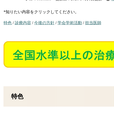
*知りたい内容をクリックしてください。
特色
/
診療内容
/
今後の方針
/
学会学術活動
/
担当医師
特色