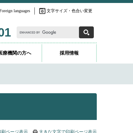
Foreign languages
文字サイズ・色合い変更
G
01
o
o
g
l
医療機関の方へ
採用情報
e
カ
ス
タ
ム
検
索
印刷ページ表示
大きな文字で印刷ページ表示