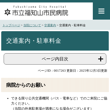
ペ
メ
ー
ニ
ジ
ュ
の
ー
先
を
トップページ
>
当院について
>
交通案内
>
交通案内・駐車料金
頭
飛
で
ば
本
す
し
文
交通案内・駐車料金
。
て
本
文
ページ内目次
へ
ページID：0017263
更新日：2025年12月3日更新
病院からのお願い
できる限り公共交通機関（バス・電車など）でのご来院にご協
力ください。
（当院の外来駐車場が満車になる場合がございます）