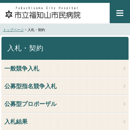
ペ
メ
ー
ニ
ジ
ュ
の
ー
先
を
トップページ
>
入札・契約
頭
飛
で
ば
本
す
し
文
入札・契約
。
て
本
文
一般競争入札
へ
公募型指名競争入札
公募型プロポーザル
入札結果