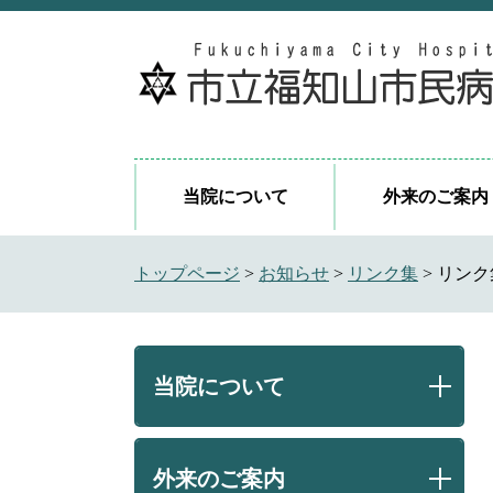
ペ
メ
ー
ニ
ジ
ュ
の
ー
先
を
頭
飛
で
ば
当院について
外来のご案内
す
し
。
て
本
トップページ
>
お知らせ
>
リンク集
>
リンク
文
へ
当院について
外来のご案内