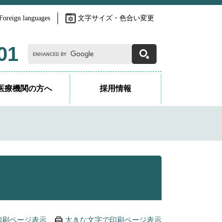
Foreign languages
文字サイズ・色合い変更
G
01
o
o
g
l
医療機関の方へ
採用情報
e
カ
ス
タ
ム
検
索
印刷ページ表示
大きな文字で印刷ページ表示