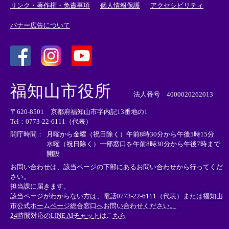
リンク・著作権・免責事項
個人情報保護
アクセシビリティ
バナー広告について
＜
＜
＜
外
外
外
福知山市役所
部
部
部
法人番号 4000020262013
リ
リ
リ
〒620-8501 京都府福知山市字内記13番地の1
ン
ン
ン
Tel：0773-22-6111（代表）
ク
ク
ク
＞
＞
＞
開庁時間：
月曜から金曜（祝日除く）午前8時30分から午後5時15分
水曜（祝日除く）一部窓口を午前8時30分から午後7時まで
開設
お問い合わせは、該当ページの下部にあるお問い合わせから行ってくだ
さい。
担当課に届きます。
該当ページがわからない方は、電話0773-22-6111（代表）または
福知山
市公式ホームページ総合窓口へお問い合わせください。
24時間対応のLINE AIチャットはこちら
＜