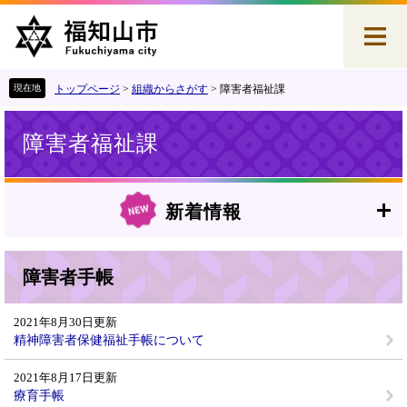
ペ
メ
ー
ニ
ジ
ュ
の
ー
先
を
トップページ
>
組織からさがす
>
障害者福祉課
頭
飛
本
で
ば
障害者福祉課
文
す
し
。
て
本
文
新着情報
へ
障害者手帳
2021年8月30日更新
精神障害者保健福祉手帳について
2021年8月17日更新
療育手帳