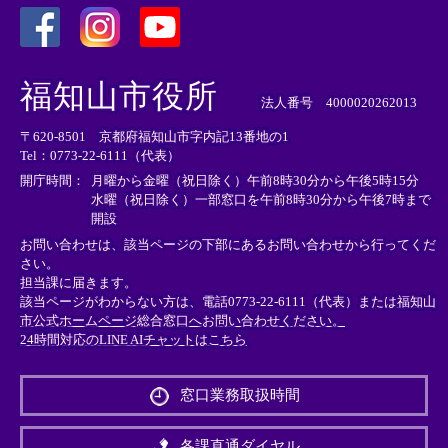
＜
＜
＜
外
外
外
福知山市役所
部
部
部
法人番号 4000020262013
リ
リ
リ
〒620-8501 京都府福知山市字内記13番地の1
ン
ン
ン
Tel：0773-22-6111（代表）
ク
ク
ク
＞
＞
＞
開庁時間：
月曜から金曜（祝日除く）午前8時30分から午後5時15分
水曜（祝日除く）一部窓口を午前8時30分から午後7時まで
開設
お問い合わせは、該当ページの下部にあるお問い合わせから行ってくだ
さい。
担当課に届きます。
該当ページがわからない方は、電話0773-22-6111（代表）または
福知山
市公式ホームページ総合窓口へお問い合わせください。
24時間対応のLINE AIチャットはこちら
＜
外
窓口業務取扱時間
部
リ
ン
各課直通ダイヤル