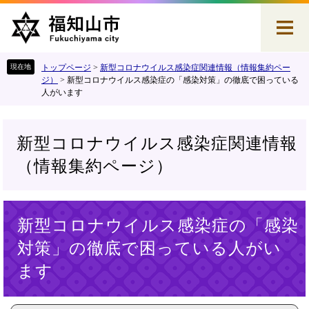
ペ
メ
ー
ニ
ジ
ュ
の
ー
先
を
トップページ
>
新型コロナウイルス感染症関連情報（情報集約ペー
頭
飛
ジ）
>
新型コロナウイルス感染症の「感染対策」の徹底で困っている
人がいます
で
ば
す
し
。
て
本
新型コロナウイルス感染症関連情報
文
（情報集約ページ）
へ
本
新型コロナウイルス感染症の「感染
文
対策」の徹底で困っている人がい
ます