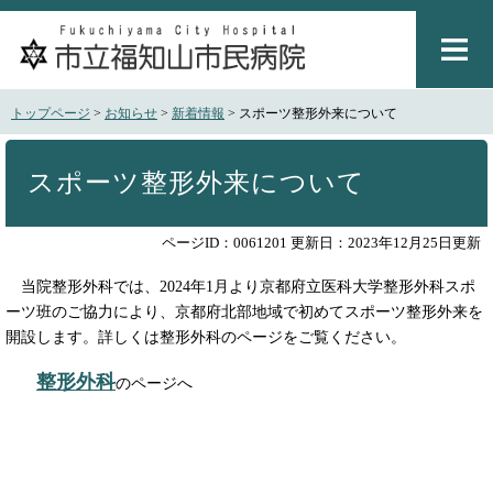
ペ
メ
ー
ニ
ジ
ュ
の
ー
先
を
トップページ
>
お知らせ
>
新着情報
>
スポーツ整形外来について
頭
飛
で
ば
本
す
し
文
スポーツ整形外来について
。
て
本
文
ページID：0061201
更新日：2023年12月25日更新
へ
当院整形外科では、2024年1月より京都府立医科大学整形外科スポ
ーツ班のご協力により、京都府北部地域で初めてスポーツ整形外来を
開設します。詳しくは整形外科のページをご覧ください。
整形外科
のページへ