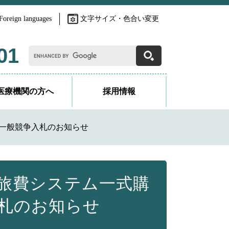
Foreign languages
文字サイズ・色合い変更
G
01
o
o
g
l
医療機関の方へ
採用情報
e
カ
ス
タ
一般競争入札のお知らせ
ム
検
索
旅費システム一式購
札のお知らせ