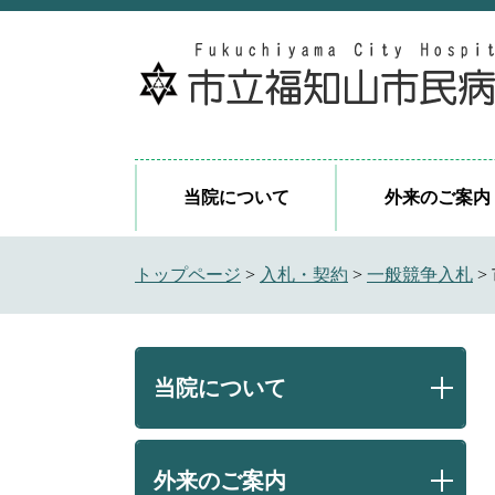
ペ
メ
ー
ニ
ジ
ュ
の
ー
先
を
頭
飛
で
ば
当院について
外来のご案内
す
し
。
て
本
トップページ
>
入札・契約
>
一般競争入札
>
文
へ
当院について
外来のご案内