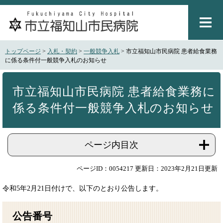
ペ
メ
ー
ニ
ジ
ュ
の
ー
先
を
トップページ
>
入札・契約
>
一般競争入札
>
市立福知山市民病院 患者給食業務
頭
飛
に係る条件付一般競争入札のお知らせ
で
ば
本
す
し
文
。
て
市立福知山市民病院 患者給食業務に
本
係る条件付一般競争入札のお知らせ
文
へ
ページ内目次
ページID：0054217
更新日：2023年2月21日更新
令和5年2月21日付けで、以下のとおり公告します。
公告番号