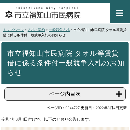
ペ
メ
ー
ニ
ジ
ュ
の
ー
先
を
トップページ
>
入札・契約
>
一般競争入札
>
市立福知山市民病院 タオル等賃貸
頭
飛
借に係る条件付一般競争入札のお知らせ
で
ば
本
す
し
文
。
て
市立福知山市民病院 タオル等賃貸
本
借に係る条件付一般競争入札のお知
文
へ
らせ
ページ内目次
ページID：0044727
更新日：2022年3月4日更新
令和4年3月4日付けで、以下のとおり公告します。