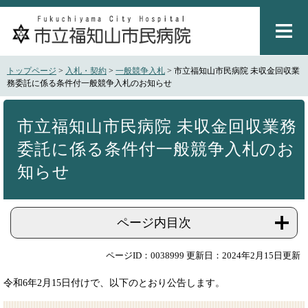
ペ
メ
ー
ニ
ジ
ュ
の
ー
先
を
トップページ
>
入札・契約
>
一般競争入札
>
市立福知山市民病院 未収金回収業
頭
飛
務委託に係る条件付一般競争入札のお知らせ
で
ば
本
す
し
文
。
て
市立福知山市民病院 未収金回収業務
本
委託に係る条件付一般競争入札のお
文
へ
知らせ
ページ内目次
ページID：0038999
更新日：2024年2月15日更新
令和6年2月15日付けで、以下のとおり公告します。