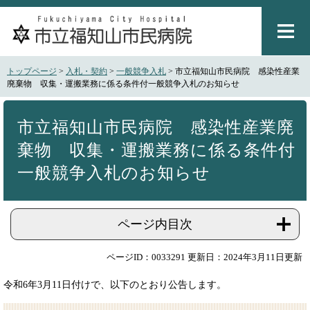
ペ
メ
ー
ニ
ジ
ュ
の
ー
先
を
トップページ
>
入札・契約
>
一般競争入札
>
市立福知山市民病院 感染性産業
頭
飛
廃棄物 収集・運搬業務に係る条件付一般競争入札のお知らせ
で
ば
本
す
し
文
。
て
市立福知山市民病院 感染性産業廃
本
棄物 収集・運搬業務に係る条件付
文
へ
一般競争入札のお知らせ
ページ内目次
ページID：0033291
更新日：2024年3月11日更新
令和6年3月11日付けで、以下のとおり公告します。