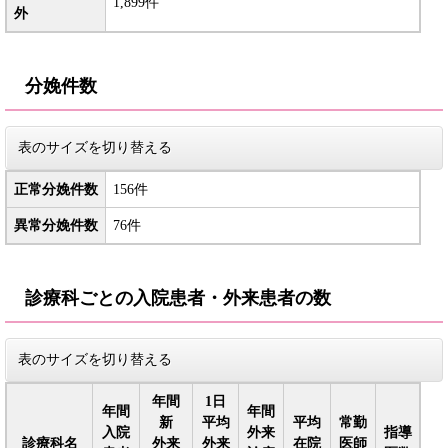
1,899件
外
分娩件数
表のサイズを切り替える
正常分娩件数
156件
異常分娩件数
76件
診療科ごとの入院患者・外来患者の数
表のサイズを切り替える
年間
1日
年間
年間
新
平均
平均
常勤
入院
外来
指導
診療科名
外来
外来
在院
医師