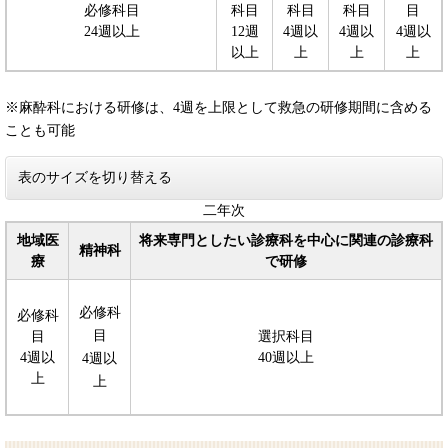
必修科目
科目
科目
科目
目
24週以上
12週
4週以
4週以
4週以
以上
上
上
上
※麻酔科における研修は、4週を上限として救急の研修期間に含める
ことも可能
表のサイズを切り替える
二年次
地域医
将来専門としたい診療科を中心に関連の診療科
精神科
療
で研修
必修科
必修科
目
目
選択科目
4週以
40週以上
4週以
上
上