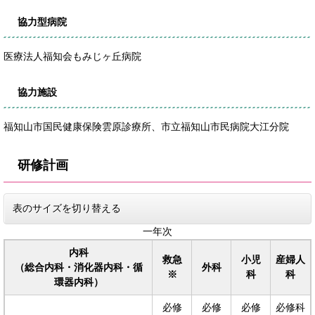
協力型病院
医療法人福知会もみじヶ丘病院
協力施設
福知山市国民健康保険雲原診療所、市立福知山市民病院大江分院
研修計画
表のサイズを切り替える
一年次
内科
救急
小児
産婦人
（総合内科・消化器内科・循
外科
※
科
科
環器内科）
必修
必修
必修
必修科