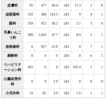
皮膚科
95
477
38.4
243
13.3
2
0
泌尿器科
532
360
114.5
243
9
4
1
眼科
559
472
58.2
243
2.1
3
0
耳鼻いんこ
399
1,010
47.7
243
8.9
3
1
う科
放射線科
6
927
23.8
243
0
7
1
麻酔科
0
0
0
243
0
6
1
リハビリテ
455
0
0
243
103.4
1
1
ーション科
心臓血管外
0
9
1.9
243
0
0
0
科
小児外科
33
81
3.9
243
1.6
1
1