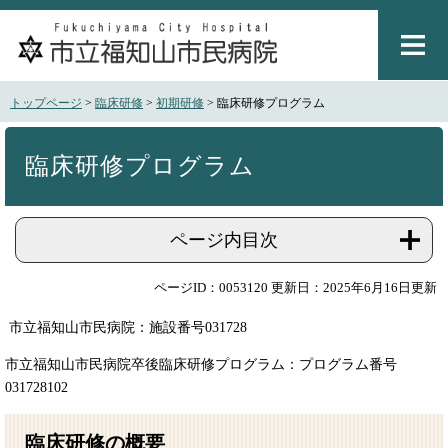
ペ
メ
ー
ニ
ジ
ュ
の
ー
先
を
トップページ
>
臨床研修
>
初期研修
>
臨床研修プログラム
頭
飛
で
ば
本
す
し
文
臨床研修プログラム
。
て
本
文
ページ内目次
へ
ページID：0053120
更新日：2025年6月16日更新
市立福知山市民病院：施設番号031728
市立福知山市民病院卒後臨床研修プログラム：プログラム番号
031728102
臨床研修の概要