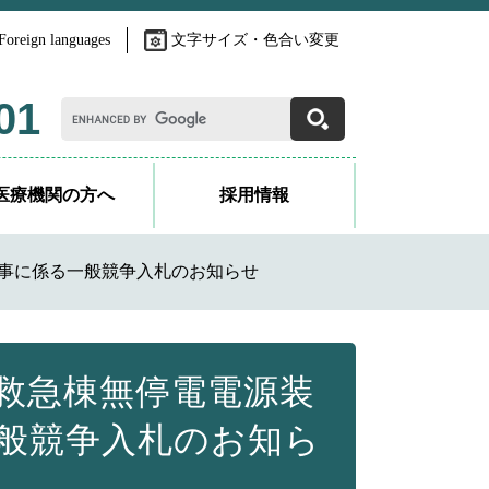
Foreign languages
文字サイズ・色合い変更
G
01
o
o
g
l
医療機関の方へ
採用情報
e
カ
ス
タ
事に係る一般競争入札のお知らせ
ム
検
索
救急棟無停電電源装
般競争入札のお知ら