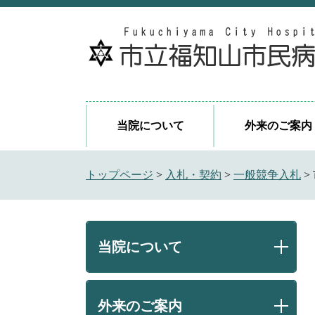
ペ
メ
ー
ニ
ジ
ュ
の
ー
先
を
頭
飛
で
ば
当院について
外来のご案内
す
し
。
て
本
トップページ
>
入札・契約
>
一般競争入札
>
文
へ
当院について
外来のご案内