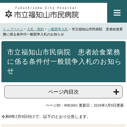
ペ
メ
ー
ニ
ジ
ュ
の
ー
先
を
トップページ
>
入札・契約
>
一般競争入札
>
市立福知山市民病院 患者給食業
頭
飛
務に係る条件付一般競争入札のお知らせ
で
ば
本
す
し
文
。
て
市立福知山市民病院 患者給食業務
本
に係る条件付一般競争入札のお知ら
文
へ
せ
ページ内目次
ページID：0082661
更新日：2026年2月9日更新
令和8年2月9日付けで、以下のとおり公告します。