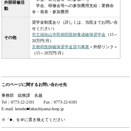
外部研修活
学会、研修会等への参加費用支給：業務命
動
令・発表・参加費用
奨学金制度あり（詳しくは、当院までお問い合
せください）
市立福知山市民病院医師養成確保奨学金
（15～
その他
20万円/月）
京都府医師確保奨学金貸与事業
＜外部リンク＞
（15～20万円/月）
このページに関するお問い合わせ先
事務部 総務課 名越
Tel：0773-22-2101 Fax：0773-22-6181
E-mail: kenshu■fukuchiyama-hosp.jp
※「■」を＠に置き換えてください