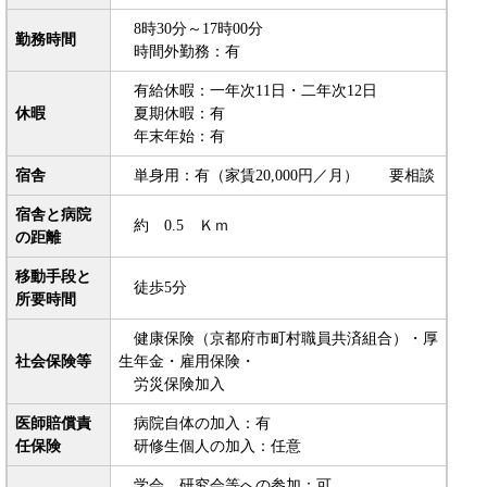
8時30分～17時00分
勤務時間
時間外勤務：有
有給休暇：一年次11日・二年次12日
休暇
夏期休暇：有
年末年始：有
宿舎
単身用：有（家賃20,000円／月） 要相談
宿舎と病院
約 0.5 Ｋｍ
の距離
移動手段と
徒歩5分
所要時間
健康保険（京都府市町村職員共済組合）・厚
社会保険等
生年金・雇用保険・
労災保険加入
医師賠償責
病院自体の加入：有
任保険
研修生個人の加入：任意
学会、研究会等への参加：可