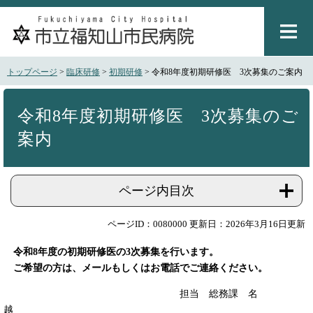
ペ
メ
ー
ニ
ジ
ュ
の
ー
先
を
トップページ
>
臨床研修
>
初期研修
>
令和8年度初期研修医 3次募集のご案内
頭
飛
で
ば
本
す
し
文
令和8年度初期研修医 3次募集のご
。
て
案内
本
文
へ
ページ内目次
ページID：0080000
更新日：2026年3月16日更新
令和8年度の初期研修医の3次募集を行います。
ご希望の方は、メールもしくはお電話でご連絡ください。
担当 総務課 名
越