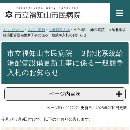
ペ
メ
ー
ニ
ジ
ュ
の
ー
先
を
トップページ
>
入札・契約
>
一般競争入札
>
市立福知山市民病院 ３階北系統
頭
飛
給湯配管設備更新工事に係る一般競争入札のお知らせ
で
ば
本
す
し
文
。
て
市立福知山市民病院 ３階北系統給
本
湯配管設備更新工事に係る一般競争
文
へ
入札のお知らせ
ページ内目次
ページID：0077271
更新日：2025年7月9日更新
令和7年7月9日付けで、以下のとおり公告します。