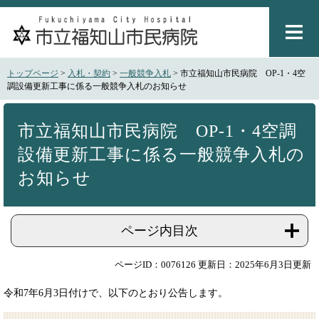
ペ
メ
ー
ニ
ジ
ュ
の
ー
先
を
トップページ
>
入札・契約
>
一般競争入札
>
市立福知山市民病院 OP-1・4空
頭
飛
調設備更新工事に係る一般競争入札のお知らせ
で
ば
本
す
し
文
。
て
市立福知山市民病院 OP-1・4空調
本
設備更新工事に係る一般競争入札の
文
へ
お知らせ
ページ内目次
ページID：0076126
更新日：2025年6月3日更新
令和7年6月3日付けで、以下のとおり公告します。