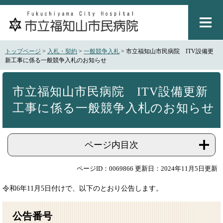
ペ
メ
ー
ニ
ジ
ュ
の
ー
先
を
トップページ
>
入札・契約
>
一般競争入札
>
市立福知山市民病院 ITV設備更
頭
飛
新工事に係る一般競争入札のお知らせ
で
ば
本
す
し
文
。
て
市立福知山市民病院 ITV設備更新
本
工事に係る一般競争入札のお知らせ
文
へ
ページ内目次
ページID：0069866
更新日：2024年11月5日更新
令和6年11月5日付けで、以下のとおり公告します。
公告番号