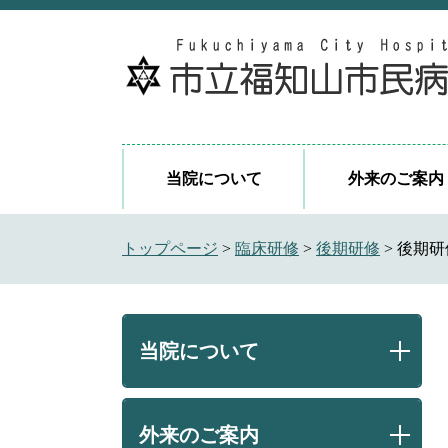
ペ
メ
ー
ニ
ジ
ュ
の
ー
先
を
頭
飛
で
ば
当院について
外来のご案内
す
し
。
て
本
トップページ
>
臨床研修
>
後期研修
>
後期研
文
へ
当院について
外来のご案内