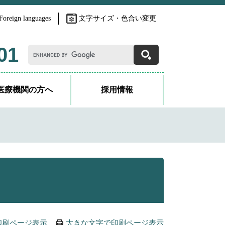
Foreign languages
文字サイズ・色合い変更
G
01
o
o
g
l
医療機関の方へ
採用情報
e
カ
ス
タ
ム
検
索
印刷ページ表示
大きな文字で印刷ページ表示