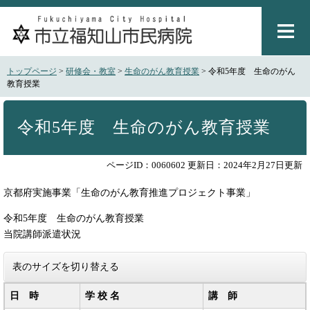
ペ
メ
ー
ニ
ジ
ュ
の
ー
先
を
トップページ
>
研修会・教室
>
生命のがん教育授業
>
令和5年度 生命のがん
頭
飛
教育授業
で
ば
本
す
し
文
。
て
令和5年度 生命のがん教育授業
本
文
ページID：0060602
更新日：2024年2月27日更新
へ
京都府実施事業「生命のがん教育推進プロジェクト事業」
令和5年度 生命のがん教育授業
当院講師派遣状況
表のサイズを切り替える
日 時
学 校 名
講 師