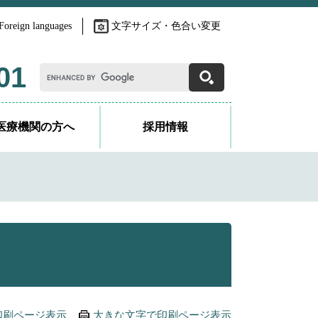
Foreign languages
文字サイズ・色合い変更
G
01
o
o
g
l
医療機関の方へ
採用情報
e
カ
ス
タ
ム
検
索
印刷ページ表示
大きな文字で印刷ページ表示