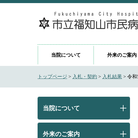
ペ
メ
ー
ニ
ジ
ュ
の
ー
先
を
頭
飛
で
ば
当院について
外来のご案内
す
し
。
て
本
トップページ
>
入札・契約
>
入札結果
>
令和
文
へ
当院について
外来のご案内