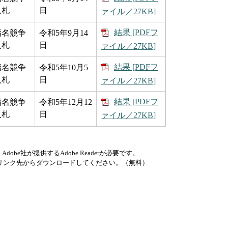
入札
日
ァイル／27KB]
結果 [PDFフ
指名競争
令和5年9月14
入札
日
ァイル／27KB]
結果 [PDFフ
指名競争
令和5年10月5
入札
日
ァイル／27KB]
結果 [PDFフ
指名競争
令和5年12月12
入札
日
ァイル／27KB]
be社が提供するAdobe Readerが必要です。
ナーのリンク先からダウンロードしてください。（無料）