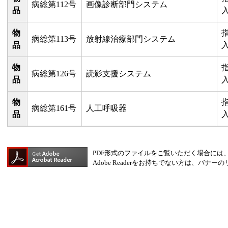
病総第112号
画像診断部門システム
品
物
病総第113号
放射線治療部門システム
品
物
病総第126号
読影支援システム
品
物
病総第161号
人工呼吸器
品
PDF形式のファイルをご覧いただく場合には、Ado
Adobe Readerをお持ちでない方は、バ