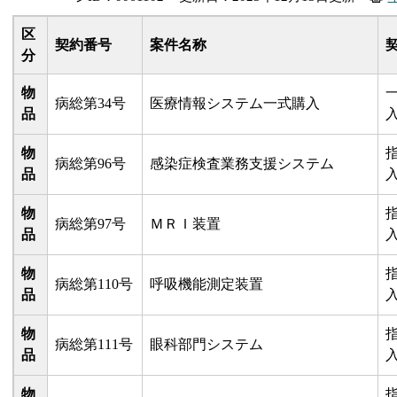
区
契約番号
案件名称
分
物
病総第34号
医療情報システム一式購入
品
物
病総第96号
感染症検査業務支援システム
品
物
病総第97号
ＭＲＩ装置
品
物
病総第110号
呼吸機能測定装置
品
物
病総第111号
眼科部門システム
品
物