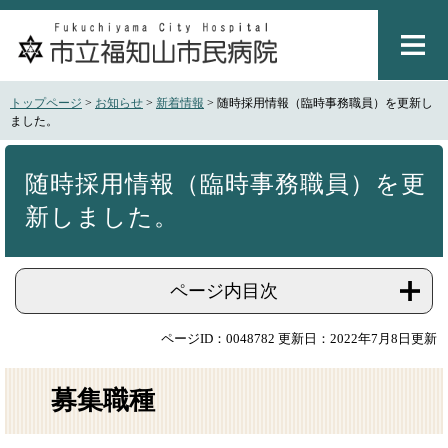
ペ
メ
ー
ニ
ジ
ュ
の
ー
先
を
トップページ
>
お知らせ
>
新着情報
>
随時採用情報（臨時事務職員）を更新し
頭
飛
ました。
で
ば
本
す
し
文
。
て
随時採用情報（臨時事務職員）を更
本
新しました。
文
へ
ページ内目次
ページID：0048782
更新日：2022年7月8日更新
募集職種