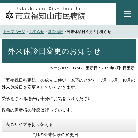
ペ
メ
ー
ニ
ジ
ュ
の
ー
先
を
トップページ
>
お知らせ
>
新着情報
>
外来休診日変更のお知らせ
頭
飛
で
ば
本
す
し
文
外来休診日変更のお知らせ
。
て
本
文
ページID：0037478
更新日：2021年7月9日更新
へ
「五輪祝日移動法」の成立に伴い、以下のとおり、7月・8月・10月の
外来休診日を変更させていただきます。
受診をされる場合は十分にお気をつけください。
救急の患者様の診療は行っています。
表のサイズを切り替える
7月の外来休診の変更日