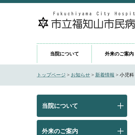
ペ
メ
ー
ニ
ジ
ュ
の
ー
先
を
頭
飛
で
ば
当院について
外来のご案内
す
し
。
て
本
トップページ
>
お知らせ
>
新着情報
>
小児科
文
へ
当院について
外来のご案内