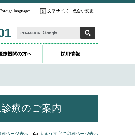
Foreign languages
文字サイズ・色合い変更
G
01
o
o
g
l
医療機関の方へ
採用情報
e
カ
ス
タ
ム
検
索
急診療のご案内
印刷ページ表示
大きな文字で印刷ページ表示