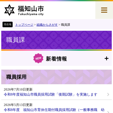
ペ
メ
ー
ニ
ジ
ュ
の
ー
先
を
トップページ
>
組織からさがす
>
職員課
頭
飛
本
で
ば
職員課
文
す
し
。
て
本
文
新着情報
へ
職員採用
2026年7月10日更新
令和8年度福知山市職員採用試験「後期試験」を実施します
2026年5月13日更新
令和8年度 福知山市育休任期付職員採用試験（一般事務職 幼