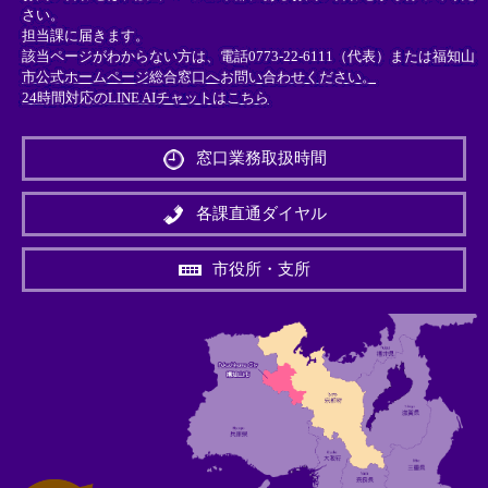
さい。
担当課に届きます。
該当ページがわからない方は、電話0773-22-6111（代表）または
福知山
市公式ホームページ総合窓口へお問い合わせください。
24時間対応のLINE AIチャットはこちら
＜
外
窓口業務取扱時間
部
リ
ン
各課直通ダイヤル
ク
＞
市役所・支所