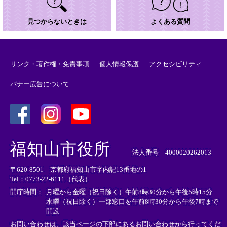
見つからないときは
よくある質問
リンク・著作権・免責事項
個人情報保護
アクセシビリティ
バナー広告について
＜
＜
＜
外
外
外
福知山市役所
部
部
部
法人番号 4000020262013
リ
リ
リ
〒620-8501 京都府福知山市字内記13番地の1
ン
ン
ン
Tel：0773-22-6111（代表）
ク
ク
ク
＞
＞
＞
開庁時間：
月曜から金曜（祝日除く）午前8時30分から午後5時15分
水曜（祝日除く）一部窓口を午前8時30分から午後7時まで
開設
お問い合わせは、該当ページの下部にあるお問い合わせから行ってくだ