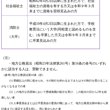
昭和62年4月2日以降に生まれた方で、社会
社会福祉士
福祉士の資格を有する方又は令和９年３月
末までに資格を習得見込みの方
平成10年4月2日以降に生まれた方で、学校
消防士
教育法にいう大学(同程度と認めるものを含
む。)を卒業した方又は令和９年３月末まで
（大卒）
に卒業見込みの方
（注）
・地方公務員法（昭和25年法律第261号）第16条の各号のいずれ
かに該当する人は、受験できません。
(参考) 地方公務員法第16条（抄）
(1) 禁錮以上の刑に処せられ、その執行を終わるまでまたはその執行を受けること
がなくなるまでの者
(2) この地方公共団体において懲戒免職の処分を受け、この処分の日から2年を経
過しない者
(3) 人事委員会または公平委員会の委員の職にあって、地方公務員法第60条から第
63条までに規定する罪を犯し、刑に処せられた者