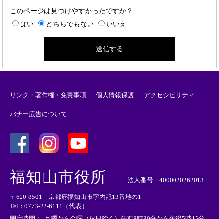
このページは見つけやすかったですか？
はい
どちらでもない
いいえ
リンク・著作権・免責事項
個人情報保護
アクセシビリティ
バナー広告について
＜
＜
＜
外
外
外
福知山市役所
部
部
部
法人番号 4000020262013
リ
リ
リ
〒620-8501 京都府福知山市字内記13番地の1
ン
ン
ン
Tel：0773-22-6111（代表）
ク
ク
ク
＞
＞
＞
開庁時間：
月曜から金曜（祝日除く）午前8時30分から午後5時15分