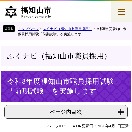
ペ
メ
ー
ニ
ジ
ュ
の
ー
先
を
トップページ
>
ふくナビ（福知山市職員採用）
>
令和8年度福知山市
頭
飛
職員採用試験「前期試験」を実施します
で
ば
す
し
。
て
ふくナビ（福知山市職員採用）
本
文
へ
本
令和8年度福知山市職員採用試験
文
「前期試験」を実施します
ページ内目次
ページID：0084006
更新日：2026年4月1日更新