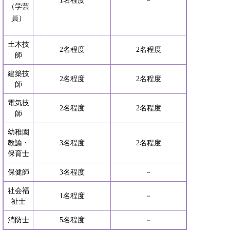
1名程度
－
（学芸
員）
土木技
2名程度
2名程度
師
建築技
2名程度
2名程度
師
電気技
2名程度
2名程度
師
幼稚園
教諭・
3名程度
2名程度
保育士
保健師
3名程度
－
社会福
1名程度
－
祉士
消防士
5名程度
－