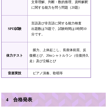
文章理解、判断・数的推理、資料解釈
に関する能力を問う問題（20題）
言語及び非言語に関する能力検査
SPI3試験
出題数は70題で、試験時間は1時間10
分です。
握力、上体起こし、長座体前屈、反
体力テスト
復横とび、20mシャトルラン（往復持久
走）及び立幅とび
音楽実技
ピアノ演奏、歌唱等
4 合格発表