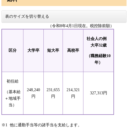
表のサイズを切り替える
（令和8年4月1日現在。税控除前額）
社会人の例
大卒32歳
区分
大学卒
短大卒
高校卒
（職務経験10
年）
初任給
248,240
231,655
214,321
（基本給
327,313円
円
円
円
＋地域手
当）
※1 他に通勤手当等の諸手当を支給します。