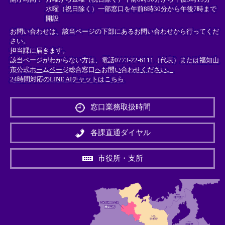
水曜（祝日除く）一部窓口を午前8時30分から午後7時まで
開設
お問い合わせは、該当ページの下部にあるお問い合わせから行ってくだ
さい。
担当課に届きます。
該当ページがわからない方は、電話0773-22-6111（代表）または
福知山
市公式ホームページ総合窓口へお問い合わせください。
24時間対応のLINE AIチャットはこちら
＜
外
窓口業務取扱時間
部
リ
ン
各課直通ダイヤル
ク
＞
市役所・支所