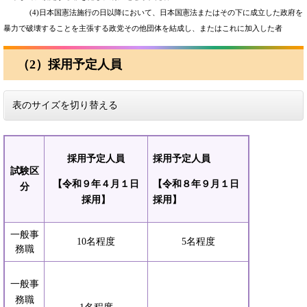
(4)日本国憲法施行の日以降において、日本国憲法またはその下に成立した政府を
暴力で破壊することを主張する政党その他団体を結成し、またはこれに加入した者
（2）採用予定人員
表のサイズを切り替える
採用予定人員
採用予定人員
試験区
【令和９年４月１日
​【令和８年９月１日
分
採用】
採用】
一般事
10名程度
5名程度
務職
一般事
務職