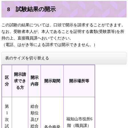
8 試験結果の開示
この試験の結果については、口頭で開示を請求することができます。
なお、受験者本人が、本人であることを証明する書類(受験票等)を所
持の上、直接職員課へおいでください。
（電話、はがき等による請求では開示できません。）
表のサイズを切り替える
開示請
区
開示
求でき
開示期間
開示場所等
分
内容
る方
第
総合
1
順位
福知山市役所6
次
及び
階（職員課）
試
総合
各合格発