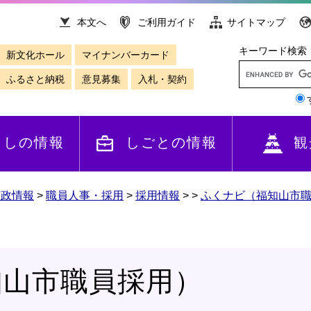
本文へ
ご利用ガイド
サイトマップ
キーワード検索
新文化ホール
マイナンバーカード
ふるさと納税
意見募集
入札・契約
らしの情報
しごとの情報
観
市政情報
>
職員人事・採用
>
採用情報
>
>
ふくナビ（福知山市
知山市職員採用）