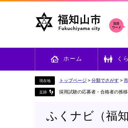
ペ
メ
ー
ニ
ジ
ュ
の
ー
注目
ワード
先
を
頭
飛
で
ば
す
し
ホーム
く
。
て
本
文
へ
トップページ
>
分類でさがす
>
採用試験の応募者・合格者の推移
ふくナビ（福