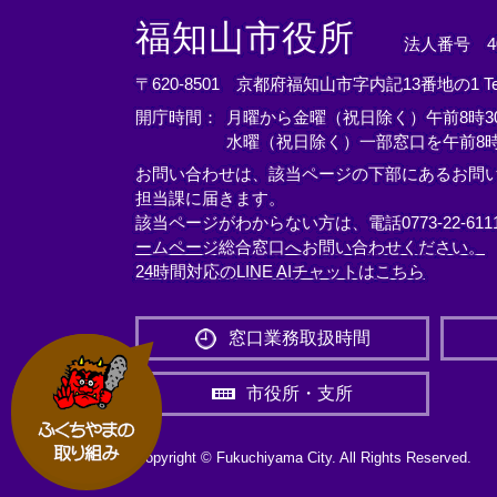
＜
＜
＜
外
外
外
福知山市役所
法人番号 400
部
部
部
リ
リ
リ
〒620-8501 京都府福知山市字内記13番地の1
T
ン
ン
ン
開庁時間：
月曜から金曜（祝日除く）午前8時30
ク
ク
ク
水曜（祝日除く）一部窓口を午前8時
＞
＞
＞
お問い合わせは、該当ページの下部にあるお問
担当課に届きます。
該当ページがわからない方は、電話0773-22-61
ームページ総合窓口へお問い合わせください。
24時間対応のLINE AIチャットはこちら
＜
外
窓口業務取扱時間
部
リ
市役所・支所
ン
ク
＞
Copyright © Fukuchiyama City. All Rights Reserved.