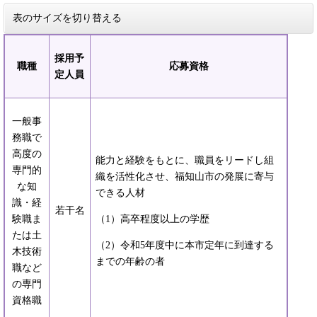
表のサイズを切り替える
採用予
職種
応募資格
定人員
一般事
務職で
高度の
能力と経験をもとに、職員をリードし組
専門的
織を活性化させ、福知山市の発展に寄与
な知
できる人材
識・経
若干名
験職ま
（1）高卒程度以上の学歴
たは土
（2）令和5年度中に本市定年に到達する
木技術
までの年齢の者
職など
の専門
資格職