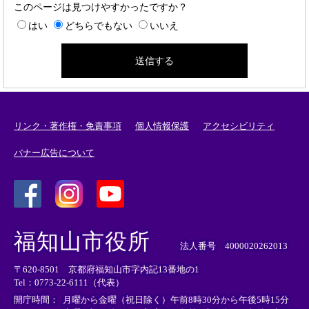
このページは見つけやすかったですか？
はい
どちらでもない
いいえ
リンク・著作権・免責事項
個人情報保護
アクセシビリティ
バナー広告について
＜
＜
＜
外
外
外
福知山市役所
部
部
部
法人番号 4000020262013
リ
リ
リ
〒620-8501 京都府福知山市字内記13番地の1
ン
ン
ン
Tel：0773-22-6111（代表）
ク
ク
ク
＞
＞
＞
開庁時間：
月曜から金曜（祝日除く）午前8時30分から午後5時15分