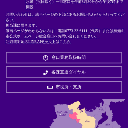
水曜（祝日除く）一部窓口を午前8時30分から午後7時まで
開設
お問い合わせは、該当ページの下部にあるお問い合わせから行ってくだ
さい。
担当課に届きます。
該当ページがわからない方は、電話0773-22-6111（代表）または
福知山
市公式ホームページ総合窓口へお問い合わせください。
24時間対応のLINE AIチャットはこちら
＜
外
窓口業務取扱時間
部
リ
ン
各課直通ダイヤル
ク
＞
市役所・支所