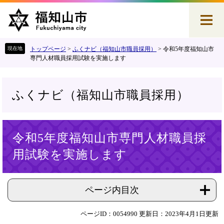
ペ
メ
ー
ニ
ジ
ュ
の
ー
先
を
トップページ
>
ふくナビ（福知山市職員採用）
>
令和5年度福知山市
頭
飛
専門人材職員採用試験を実施します
で
ば
す
し
。
て
ふくナビ（福知山市職員採用）
本
文
へ
本
令和5年度福知山市専門人材職員採
文
用試験を実施します
ページ内目次
ページID：0054990
更新日：2023年4月1日更新