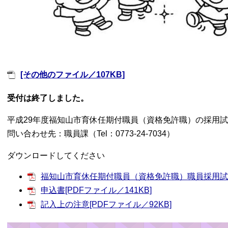
[その他のファイル／107KB]
受付は終了しました。
平成29年度福知山市育休任期付職員（資格免許職）の採用
問い合わせ先：職員課（Tel：0773-24-7034）
ダウンロードしてください
福知山市育休任期付職員（資格免許職）職員採用試験の
申込書[PDFファイル／141KB]
記入上の注意[PDFファイル／92KB]