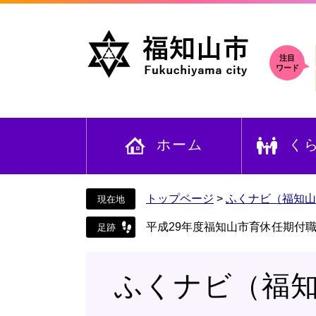
ペ
メ
ー
ニ
ジ
ュ
の
ー
注目
ワード
先
を
頭
飛
で
ば
す
し
ホーム
く
。
て
本
文
へ
トップページ
>
ふくナビ（福知山
平成29年度福知山市育休任期付
ふくナビ（福