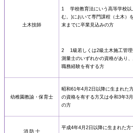
1 学校教育法にいう高等学校以
む。)において専門課程（土木）
土木技師
末までに卒業見込みの方
2 1級若しくは2級土木施工管
測量士のいずれかの資格があり、
職務経験を有する方
昭和61年4月2日以降に生まれ
幼稚園教諭・保育士
の資格を有する方又は令和3年3
の方
平成4年4月2日以降に生まれた
消 防 士