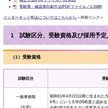
補正方法[PDFファイル／615KB]
受験票・確認票印刷方法[PDFファイル／1.1MB]
インターネット申込についてはこちらから
＜外部リンク＞
1 試験区分、受験資格及び採用予定
（1）受験資格
試験区分
受
昭和61年4月2日以降に生まれた
一般事務職
6号）にいう大学(同程度と認め
(大卒)
令和3年3月末までに卒業見込み