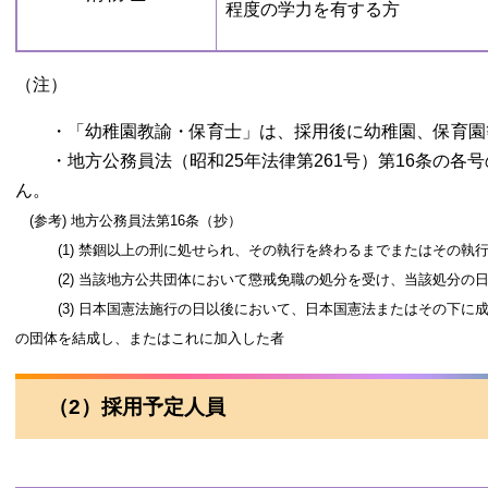
程度の学力を有する方
（注）
・「幼稚園教諭・保育士」は、採用後に幼稚園、保育園
・地方公務員法（昭和25年法律第261号）第16条の各
ん。
(参考) 地方公務員法第16条（抄）
(1) 禁錮以上の刑に処せられ、その執行を終わるまでまたはその執行
(2) 当該地方公共団体において懲戒免職の処分を受け、当該処分の日
(3) 日本国憲法施行の日以後において、日本国憲法またはその下に成
の団体を結成し、またはこれに加入した者
（2）採用予定人員