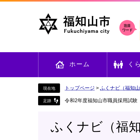
ペ
メ
ー
ニ
ジ
ュ
の
ー
注目
ワード
先
を
頭
飛
で
ば
す
し
ホーム
く
。
て
本
文
へ
トップページ
>
ふくナビ（福知山
令和2年度福知山市職員採用試験
ふくナビ（福