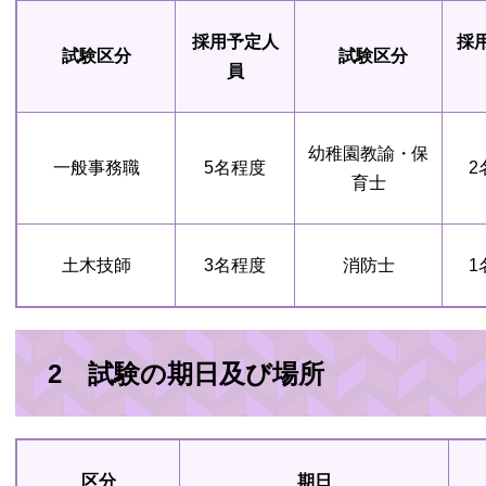
採用予定人
採
試験区分
試験区分
員
幼稚園教諭・保
一般事務職
5名程度
2
育士
土木技師
3名程度
消防士
1
2 試験の期日及び場所
区分
期日