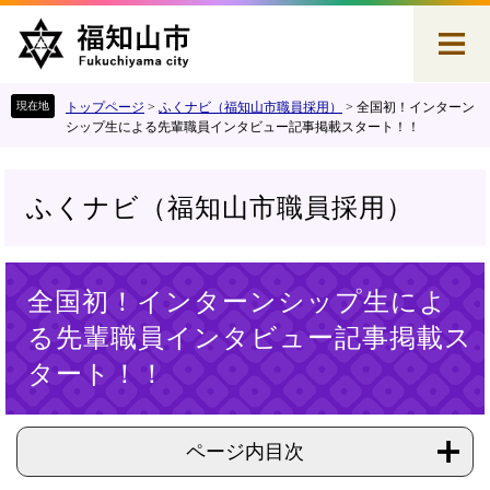
ペ
メ
ー
ニ
ジ
ュ
の
ー
先
を
トップページ
>
ふくナビ（福知山市職員採用）
>
全国初！インターン
頭
飛
シップ生による先輩職員インタビュー記事掲載スタート！！
で
ば
す
し
。
て
ふくナビ（福知山市職員採用）
本
文
へ
本
全国初！インターンシップ生によ
文
る先輩職員インタビュー記事掲載ス
タート！！
ページ内目次