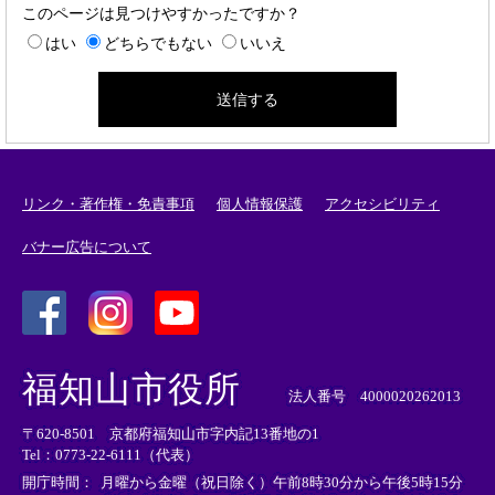
このページは見つけやすかったですか？
はい
どちらでもない
いいえ
リンク・著作権・免責事項
個人情報保護
アクセシビリティ
バナー広告について
＜
＜
＜
外
外
外
福知山市役所
部
部
部
法人番号 4000020262013
リ
リ
リ
〒620-8501 京都府福知山市字内記13番地の1
ン
ン
ン
Tel：0773-22-6111（代表）
ク
ク
ク
＞
＞
＞
開庁時間：
月曜から金曜（祝日除く）午前8時30分から午後5時15分