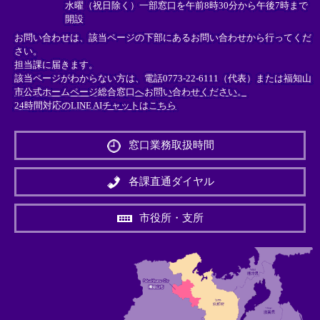
水曜（祝日除く）一部窓口を午前8時30分から午後7時まで
開設
お問い合わせは、該当ページの下部にあるお問い合わせから行ってくだ
さい。
担当課に届きます。
該当ページがわからない方は、電話0773-22-6111（代表）または
福知山
市公式ホームページ総合窓口へお問い合わせください。
24時間対応のLINE AIチャットはこちら
＜
外
窓口業務取扱時間
部
リ
ン
各課直通ダイヤル
ク
＞
市役所・支所