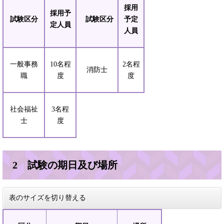
採用
採用予
試験区分
試験区分
予定
定人員
人員
一般事務
10名程
2名程
消防士
職
度
度
社会福祉
3名程
士
度
2 試験の期日及び場所
表のサイズを切り替える