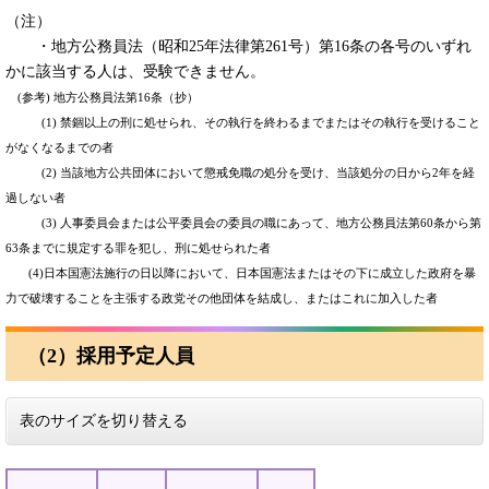
（注）
・地方公務員法（昭和25年法律第261号）第16条の各号のいずれ
かに該当する人は、受験できません。
(参考) 地方公務員法第16条（抄）
(1) 禁錮以上の刑に処せられ、その執行を終わるまでまたはその執行を受けること
がなくなるまでの者
(2) 当該地方公共団体において懲戒免職の処分を受け、当該処分の日から2年を経
過しない者
(3) 人事委員会または公平委員会の委員の職にあって、地方公務員法第60条から第
63条までに規定する罪を犯し、刑に処せられた者
(4)日本国憲法施行の日以降において、日本国憲法またはその下に成立した政府を暴
力で破壊することを主張する政党その他団体を結成し、またはこれに加入した者
（2）採用予定人員
表のサイズを切り替える