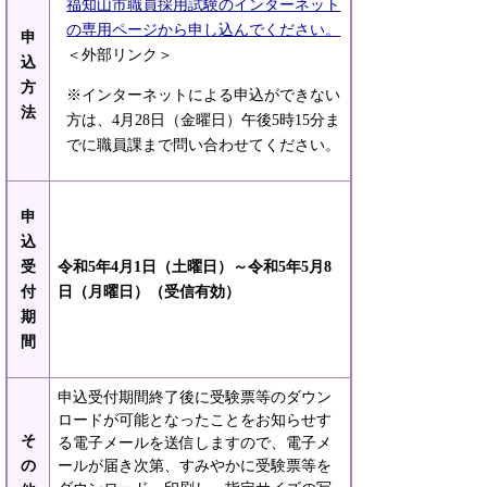
福知山市職員採用試験のインターネット
の専用ページから申し込んでください。
申
＜外部リンク＞
込
方
※インターネットによる申込ができない
法
方は、4月28日（金曜日）午後5時15分ま
でに職員課まで問い合わせてください。
申
込
受
令和5年4月1日（土曜日）～令和5年5月8
付
日（月曜日）（受信有効）
期
間
申込受付期間終了後に受験票等のダウン
ロードが可能となったことをお知らせす
そ
る電子メールを送信しますので、電子メ
の
ールが届き次第、すみやかに受験票等を