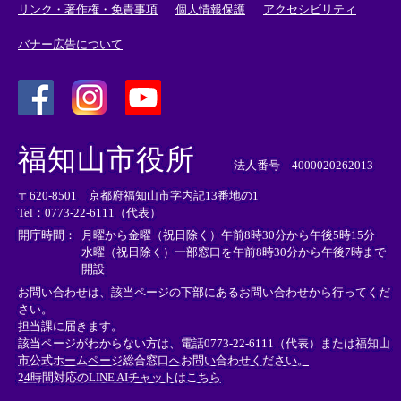
リンク・著作権・免責事項
個人情報保護
アクセシビリティ
バナー広告について
＜
＜
＜
外
外
外
福知山市役所
部
部
部
法人番号 4000020262013
リ
リ
リ
〒620-8501 京都府福知山市字内記13番地の1
ン
ン
ン
Tel：0773-22-6111（代表）
ク
ク
ク
＞
＞
＞
開庁時間：
月曜から金曜（祝日除く）午前8時30分から午後5時15分
水曜（祝日除く）一部窓口を午前8時30分から午後7時まで
開設
お問い合わせは、該当ページの下部にあるお問い合わせから行ってくだ
さい。
担当課に届きます。
該当ページがわからない方は、電話0773-22-6111（代表）または
福知山
市公式ホームページ総合窓口へお問い合わせください。
24時間対応のLINE AIチャットはこちら
＜