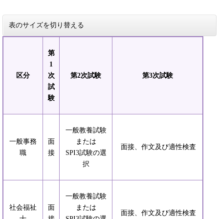
表のサイズを切り替える
第
1
区分
次
第2次試験
第3次試験
試
験
一般教養試験
一般事務
面
または
面接、作文及び適性検査
職
接
SPI3試験の選
択
一般教養試験
社会福祉
面
または
面接、作文及び適性検査
士
接
SPI3試験の選