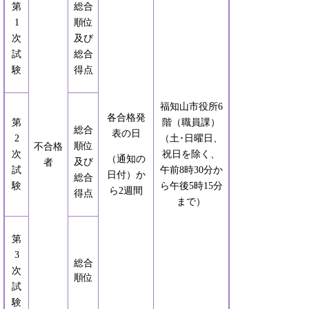
第
総合
1
順位
次
及び
試
総合
験
得点
福知山市役所6
各合格発
第
階（職員課）
総合
表の日
2
（土･日曜日、
順位
不合格
次
祝日を除く、
（通知の
及び
者
試
午前8時30分か
日付）か
総合
験
ら午後5時15分
ら2週間
得点
まで）
第
3
総合
次
順位
試
験