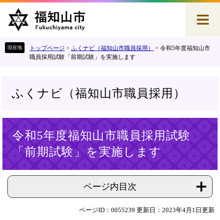
ペ
メ
ー
ニ
ジ
ュ
の
ー
先
を
トップページ
>
ふくナビ（福知山市職員採用）
>
令和5年度福知山市
頭
飛
職員採用試験「前期試験」を実施します
で
ば
す
し
。
て
ふくナビ（福知山市職員採用）
本
文
へ
本
令和5年度福知山市職員採用試験
文
「前期試験」を実施します
ページ内目次
ページID：0055239
更新日：2023年4月1日更新