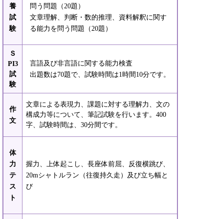
養
問う問題（20題）
試
文章理解、判断・数的推理、資料解釈に関す
験
る能力を問う問題（20題）
Ｓ
言語及び非言語に関する能力検査
PI3
試
出題数は70題で、試験時間は1時間10分です。
験
文章による表現力、課題に対する理解力、文の
作
構成力等について、筆記試験を行います。400
文
字、試験時間は、30分間です。
体
力
握力、上体起こし、長座体前屈、反復横跳び、
テ
20mシャトルラン（往復持久走）及び立ち幅と
ス
び
ト