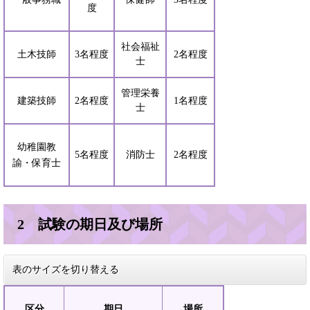
度
社会福祉
土木技師
3名程度
2名程度
士
管理栄養
建築技師
2名程度
1名程度
士
幼稚園教
5名程度
消防士
2名程度
諭・保育士
2 試験の期日及び場所
表のサイズを切り替える
区分
期日
場所