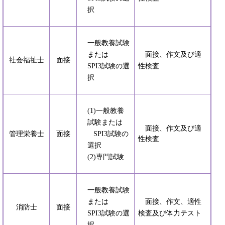
択
一般教養試験
または
面接、作文及び適
社会福祉士
面接
SPI3試験の選
性検査
択
(1)一般教養
試験または
面接、作文及び適
管理栄養士
面接
SPI3試験の
性検査
選択
(2)専門試験
一般教養試験
または
面接、作文、適性
消防士
面接
SPI3試験の選
検査及び体力テスト
択