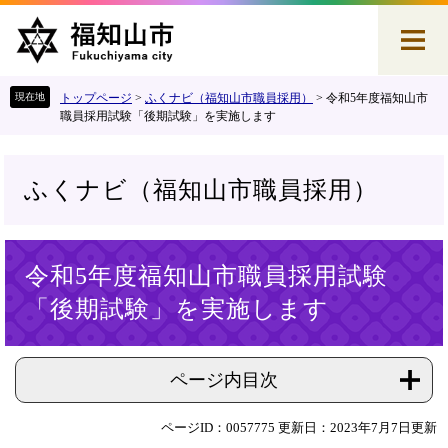
ペ
メ
ー
ニ
ジ
ュ
の
ー
先
を
トップページ
>
ふくナビ（福知山市職員採用）
>
令和5年度福知山市
頭
飛
職員採用試験「後期試験」を実施します
で
ば
す
し
。
て
ふくナビ（福知山市職員採用）
本
文
へ
本
令和5年度福知山市職員採用試験
文
「後期試験」を実施します
ページ内目次
ページID：0057775
更新日：2023年7月7日更新