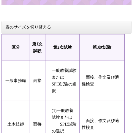
表のサイズを切り替える
第1次
区分
第2次試験
第3次試験
試験
一般教養試験
または
面接、作文及び適
一般事務職
面接
SPI3試験の選
性検査
択
(1)一般教養
試験または
面接、作文及び適
土木技師
面接
SPI3試験
性検査
の選択