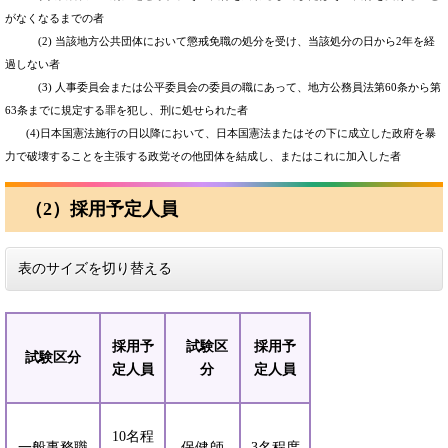
がなくなるまでの者
(2) 当該地方公共団体において懲戒免職の処分を受け、当該処分の日から2年を経
過しない者
(3) 人事委員会または公平委員会の委員の職にあって、地方公務員法第60条から第
63条までに規定する罪を犯し、刑に処せられた者
(4)日本国憲法施行の日以降において、日本国憲法またはその下に成立した政府を暴
力で破壊することを主張する政党その他団体を結成し、またはこれに加入した者
（2）採用予定人員
表のサイズを切り替える
採用予
試験区
採用予
試験区分
定人員
分
定人員
10名程
一般事務職
保健師
3名程度