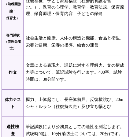
社会福祉、子ども家庭福祉（社会的養護を含
（幼稚園教
む。）、保育の心理学、教育学・教育法規、保育原
諭・
理、保育原理・保育内容、子どもの保健
保育士）
専門試験
社会生活と健康、人体の構造と機能、食品と衛生、
（管理栄養
栄養と健康、栄養の指導、給食の運営
士）
文章による表現力、課題に対する理解力、文の構成
作文
力等について、筆記試験を行います。400字、試験
時間は、30分間です。
握力、上体起こし、長座体前屈、反復横跳び、20m
体力テス
シャトルラン（往復持久走）及び立ち幅とび
ト
適性検
筆記試験により公務員としての適性を測定します。
査
試験時間は、10分(消防士については、20分)です。