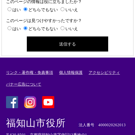
このページの情報は役に立ちましたか？
はい
どちらでもない
いいえ
このページは見つけやすかったですか？
はい
どちらでもない
いいえ
リンク・著作権・免責事項
個人情報保護
アクセシビリティ
バナー広告について
＜
＜
＜
外
外
外
福知山市役所
部
部
部
法人番号 4000020262013
リ
リ
リ
〒620-8501 京都府福知山市字内記13番地の1