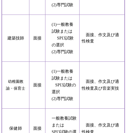
(2)専門試験
(1)一般教養
試験または
面接、作文及び適
建築技師
面接
SPI3試験
性検査
の選択
(2)専門試験
(1)一般教養
試験または
面接、作文及び適
幼稚園教
面接
SPI3試験の
性検査及び音楽実技
諭・保育士
選択
(2)専門試験
一般教養試験
または
面接、作文及び適
保健師
面接
SPI3試験の選
性検査