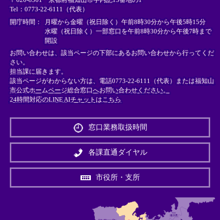
ン
ン
ン
Tel：0773-22-6111（代表）
ク
ク
ク
＞
＞
＞
開庁時間：
月曜から金曜（祝日除く）午前8時30分から午後5時15分
水曜（祝日除く）一部窓口を午前8時30分から午後7時まで
開設
お問い合わせは、該当ページの下部にあるお問い合わせから行ってくだ
さい。
担当課に届きます。
該当ページがわからない方は、電話0773-22-6111（代表）または
福知山
市公式ホームページ総合窓口へお問い合わせください。
24時間対応のLINE AIチャットはこちら
＜
外
窓口業務取扱時間
部
リ
ン
各課直通ダイヤル
ク
＞
市役所・支所