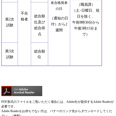
各合格発表
（職員課）
の日
（土･日曜日、祝
不合
総合順
日を除く、
（通知の日
第2次
格者
位及び
午前8時30分から
付）から2
試験
総合得
午後5時15分ま
週間
点
で）
第3次
総合順
位
試験
PDF形式のファイルをご覧いただく場合には、Adobe社が提供するAdobe Readerが
必要です。
Adobe Readerをお持ちでない方は、バナーのリンク先からダウンロードしてくだ
さい。（無料）