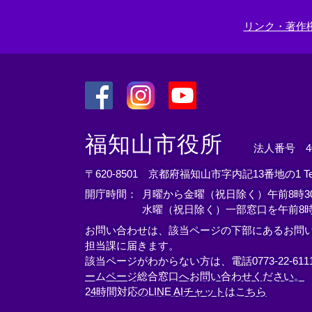
＞
リンク・著作
＜
＜
＜
外
外
外
福知山市役所
法人番号 400
部
部
部
リ
リ
リ
〒620-8501 京都府福知山市字内記13番地の1
T
ン
ン
ン
開庁時間：
月曜から金曜（祝日除く）午前8時30
ク
ク
ク
水曜（祝日除く）一部窓口を午前8時
＞
＞
＞
お問い合わせは、該当ページの下部にあるお問
担当課に届きます。
該当ページがわからない方は、電話0773-22-61
ームページ総合窓口へお問い合わせください。
24時間対応のLINE AIチャットはこちら
＜