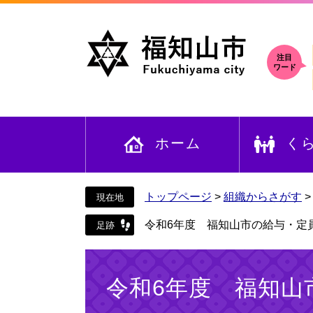
ペ
メ
ー
ニ
ジ
ュ
の
ー
注目
ワード
先
を
頭
飛
で
ば
す
し
ホーム
く
。
て
本
文
へ
トップページ
>
組織からさがす
令和6年度 福知山市の給与・定
本
文
令和6年度 福知山