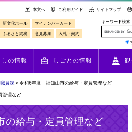
本文へ
ご利用ガイド
サイトマップ
キーワード検索
新文化ホール
マイナンバーカード
ふるさと納税
意見募集
入札・契約
らしの情報
しごとの情報
観
>
職員課
>
令和6年度 福知山市の給与・定員管理など
員管理など
市の給与・定員管理など