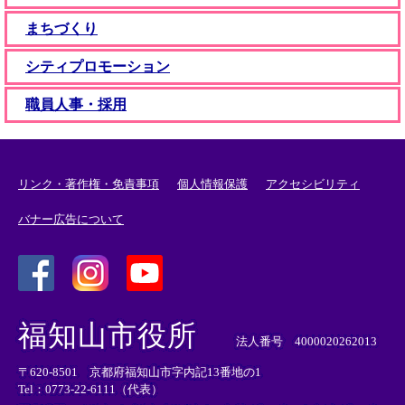
まちづくり
シティプロモーション
職員人事・採用
リンク・著作権・免責事項
個人情報保護
アクセシビリティ
バナー広告について
＜
＜
＜
外
外
外
福知山市役所
部
部
部
法人番号 4000020262013
リ
リ
リ
〒620-8501 京都府福知山市字内記13番地の1
ン
ン
ン
Tel：0773-22-6111（代表）
ク
ク
ク