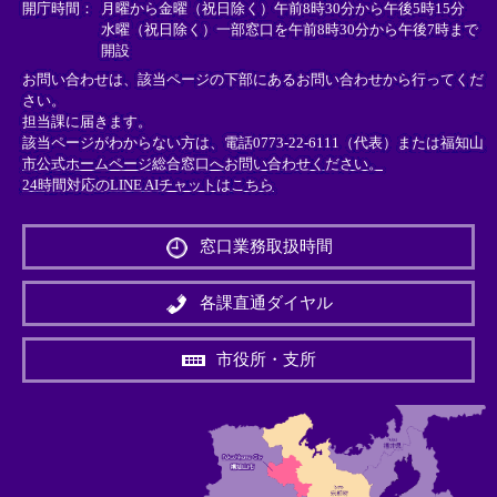
＞
＞
＞
開庁時間：
月曜から金曜（祝日除く）午前8時30分から午後5時15分
水曜（祝日除く）一部窓口を午前8時30分から午後7時まで
開設
お問い合わせは、該当ページの下部にあるお問い合わせから行ってくだ
さい。
担当課に届きます。
該当ページがわからない方は、電話0773-22-6111（代表）または
福知山
市公式ホームページ総合窓口へお問い合わせください。
24時間対応のLINE AIチャットはこちら
＜
外
窓口業務取扱時間
部
リ
ン
各課直通ダイヤル
ク
＞
市役所・支所