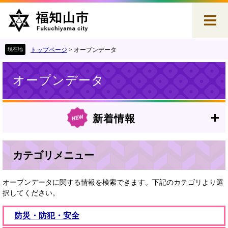
ペ
メ
ー
ニ
ジ
ュ
の
ー
先
を
トップページ
>
オープンデータ
頭
飛
本
で
ば
オープンデータ
文
す
し
。
て
本
文
新着情報
へ
カテゴリメニュー
オープンデータに関する情報を検索できます。下記のカテゴリより選
択してください。
防災・防犯・安全