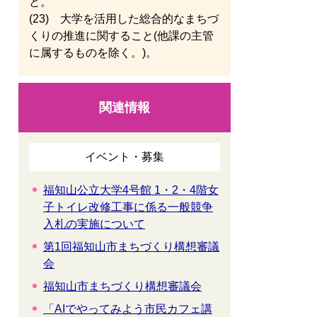
と。
(23) 大学を活用した総合的なまちづ
くりの推進に関すること(他課の主管
に属するものを除く。)。
関連情報
イベント・募集
福知山公立大学4号館 1・2・4階女
子トイレ改修工事に係る一般競争
入札の実施について
第1回福知山市まちづくり構想審議
会
福知山市まちづくり構想審議会
「AIでやってみよう市民カフェ講