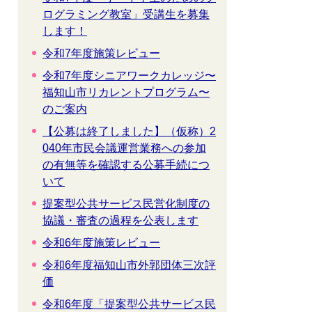
ログラミング教室」受講生を募集
します！
令和7年度施策レビュー
令和7年度シニアワークカレッジ〜
福知山市リカレントプログラム〜
のご案内
【公募は終了しました】（仮称）2
040年市民会議運営業務への参加
の有無等を確認する公募手続につ
いて
提案型公共サービス民営化制度の
協議・審査の過程を公表します
令和6年度施策レビュー
令和6年度福知山市外郭団体三次評
価
令和6年度「提案型公共サービス民