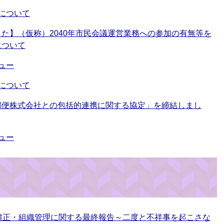
について
た】（仮称）2040年市民会議運営業務への参加の有無等を
について
ュー
について
郵便株式会社との包括的連携に関する協定」を締結しまし
ュー
粛正・組織管理に関する最終報告～二度と不祥事を起こさな