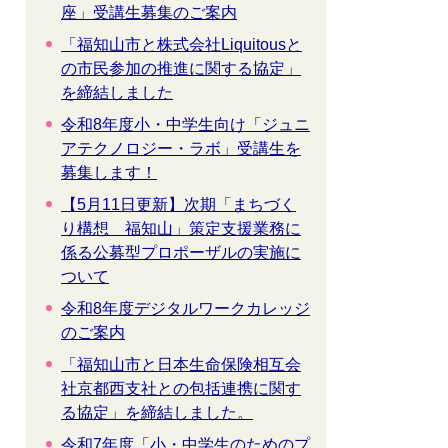
座」受講生募集のご案内
「福知山市と株式会社Liquitousと
の市民参加の推進に関する協定」
を締結しました
令和8年度小・中学生向け「ジュニ
アテクノロジー・ラボ」受講生を
募集します！
【5月11日更新】次期「まちづく
り構想 福知山」策定支援業務に
係る公募型プロポーザルの実施に
ついて
令和8年度デジタルワークカレッジ
のご案内
「福知山市と日本生命保険相互会
社京都西支社との包括連携に関す
る協定」を締結しました。
令和7年度「小・中学生のためのプ