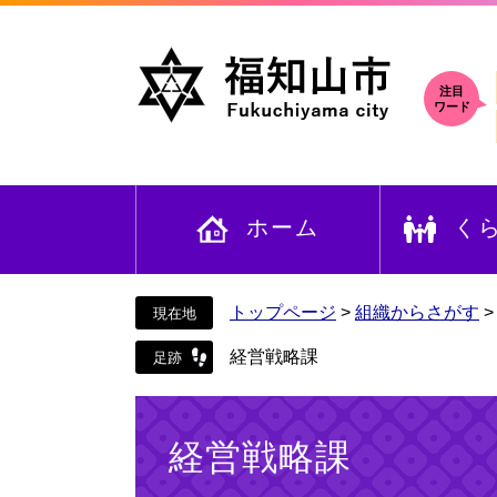
ペ
メ
ー
ニ
ジ
ュ
の
ー
注目
ワード
先
を
頭
飛
で
ば
す
し
ホーム
く
。
て
本
文
へ
トップページ
>
組織からさがす
経営戦略課
本
文
経営戦略課