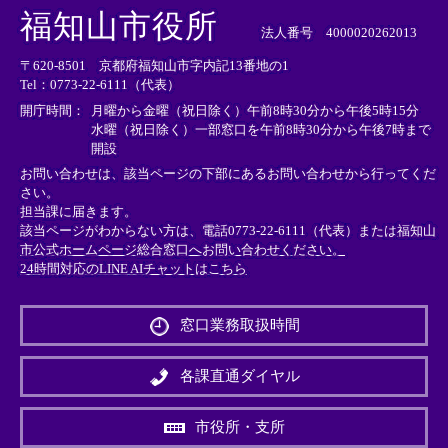
外
外
外
福知山市役所
部
部
部
法人番号 4000020262013
リ
リ
リ
〒620-8501 京都府福知山市字内記13番地の1
ン
ン
ン
Tel：0773-22-6111（代表）
ク
ク
ク
＞
＞
＞
開庁時間：
月曜から金曜（祝日除く）午前8時30分から午後5時15分
水曜（祝日除く）一部窓口を午前8時30分から午後7時まで
開設
お問い合わせは、該当ページの下部にあるお問い合わせから行ってくだ
さい。
担当課に届きます。
該当ページがわからない方は、電話0773-22-6111（代表）または
福知山
市公式ホームページ総合窓口へお問い合わせください。
24時間対応のLINE AIチャットはこちら
＜
外
窓口業務取扱時間
部
リ
ン
各課直通ダイヤル
ク
＞
市役所・支所