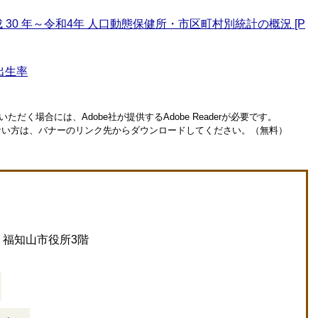
30 年～令和4年 人口動態保健所・市区町村別統計の概況 [P
出生率
ただく場合には、Adobe社が提供するAdobe Readerが必要です。
お持ちでない方は、バナーのリンク先からダウンロードしてください。（無料）
 福知山市役所3階