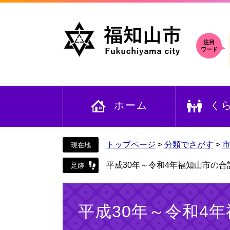
ペ
メ
ー
ニ
ジ
ュ
の
ー
注目
ワード
先
を
頭
飛
で
ば
す
し
ホーム
く
。
て
本
文
へ
トップページ
>
分類でさがす
>
平成30年～令和4年福知山市の合
本
文
平成30年～令和4