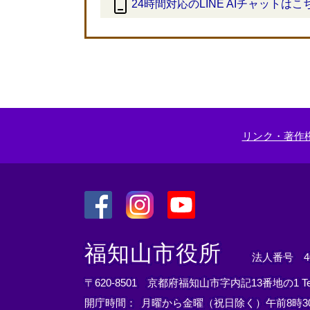
24時間対応のLINE AIチャットはこ
＜
外
部
リ
ン
ク
＞
リンク・著作
＜
＜
＜
外
外
外
福知山市役所
法人番号 400
部
部
部
リ
リ
リ
〒620-8501 京都府福知山市字内記13番地の1
T
ン
ン
ン
開庁時間：
月曜から金曜（祝日除く）午前8時30
ク
ク
ク