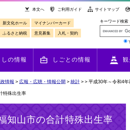
本文へ
ご利用ガイド
サイトマップ
キーワード検索
新文化ホール
マイナンバーカード
ふるさと納税
意見募集
入札・契約
らしの情報
しごとの情報
観
市政情報
>
広報・広聴・情報公開
>
統計
>
>
平成30年～令和4
計特殊出生率
年福知山市の合計特殊出生率