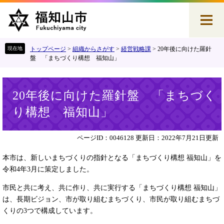
ペ
メ
ー
ニ
ジ
ュ
の
ー
先
を
トップページ
>
組織からさがす
>
経営戦略課
>
20年後に向けた羅針
頭
飛
盤 「まちづくり構想 福知山」
で
ば
す
し
本
。
て
20年後に向けた羅針盤 「まちづく
文
本
り構想 福知山」
文
へ
ページID：0046128
更新日：2022年7月21日更新
本市は、新しいまちづくりの指針となる「まちづくり構想 福知山」を
令和4年3月に策定しました。
市民と共に考え、共に作り、共に実行する「まちづくり構想 福知山」
は、長期ビジョン、市が取り組むまちづくり、市民が取り組むまちづ
くりの3つで構成しています。