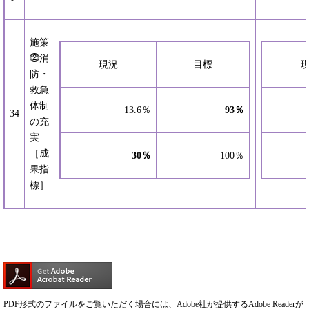
施策
⓶消
現況
目標
防・
救急
体制
13.6％
93
％
34
の充
実
［成
30
％
100％
果指
標］
PDF形式のファイルをご覧いただく場合には、Adobe社が提供するAdobe Readerが