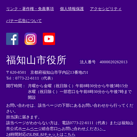
リンク・著作権・免責事項
個人情報保護
アクセシビリティ
バナー広告について
＜
＜
＜
外
外
外
福知山市役所
部
部
部
法人番号 4000020262013
リ
リ
リ
〒620-8501 京都府福知山市字内記13番地の1
ン
ン
ン
Tel：0773-22-6111（代表）
ク
ク
ク
＞
＞
＞
開庁時間：
月曜から金曜（祝日除く）午前8時30分から午後5時15分
水曜（祝日除く）一部窓口を午前8時30分から午後7時まで
開設
お問い合わせは、該当ページの下部にあるお問い合わせから行ってくだ
さい。
担当課に届きます。
該当ページがわからない方は、電話0773-22-6111（代表）または
福知山
市公式ホームページ総合窓口へお問い合わせください。
24時間対応のLINE AIチャットはこちら