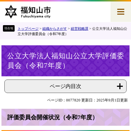
ペ
メ
ー
ニ
ジ
ュ
の
ー
先
を
トップページ
>
組織からさがす
>
経営戦略課
>
公立大学法人福知山公
頭
飛
立大学評価委員会（令和7年度）
で
ば
す
し
本
。
て
公立大学法人福知山公立大学評価委
文
本
員会（令和7年度）
文
へ
ページ内目次
ページID：0077820
更新日：2025年9月1日更新
評価委員会開催状況（令和7年度）