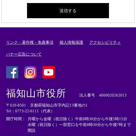
リンク・著作権・免責事項
個人情報保護
アクセシビリティ
バナー広告について
＜
＜
＜
外
外
外
福知山市役所
部
部
部
法人番号 4000020262013
リ
リ
リ
〒620-8501 京都府福知山市字内記13番地の1
ン
ン
ン
Tel：0773-22-6111（代表）
ク
ク
ク
＞
＞
＞
開庁時間：
月曜から金曜（祝日除く）午前8時30分から午後5時15分
水曜（祝日除く）一部窓口を午前8時30分から午後7時まで
開設