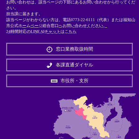
お問い合わせは、該当ページの下部にあるお問い合わせから行ってくだ
さい。
担当課に届きます。
該当ページがわからない方は、電話0773-22-6111（代表）または
福知山
市公式ホームページ総合窓口へお問い合わせください。
24時間対応のLINE AIチャットはこちら
＜
外
窓口業務取扱時間
部
リ
ン
各課直通ダイヤル
ク
＞
市役所・支所