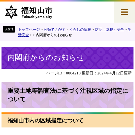
ペ
メ
ー
ニ
ジ
ュ
の
ー
先
を
トップページ
>
分類でさがす
>
くらしの情報
>
防災・防犯・安全
>
生
頭
飛
活安全
>
>
内閣府からのお知らせ
で
ば
す
し
本
。
て
内閣府からのお知らせ
文
本
文
へ
ページID：0064213
更新日：2024年4月12日更新
重要土地等調査法に基づく注視区域の指定に
ついて
福知山市内の区域指定について