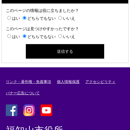
このページの情報は役に立ちましたか？
はい
どちらでもない
いいえ
このページは見つけやすかったですか？
はい
どちらでもない
いいえ
リンク・著作権・免責事項
個人情報保護
アクセシビリティ
バナー広告について
＜
＜
＜
外
外
外