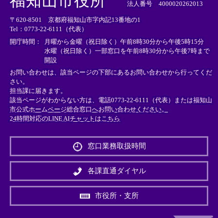
福知山市役所
部
部
部
法人番号 4000020262013
リ
リ
リ
〒620-8501 京都府福知山市字内記13番地の1
ン
ン
ン
Tel：0773-22-6111（代表）
ク
ク
ク
＞
＞
＞
開庁時間：
月曜から金曜（祝日除く）午前8時30分から午後5時15分
水曜（祝日除く）一部窓口を午前8時30分から午後7時まで
開設
お問い合わせは、該当ページの下部にあるお問い合わせから行ってくだ
さい。
担当課に届きます。
該当ページがわからない方は、電話0773-22-6111（代表）または
福知山
市公式ホームページ総合窓口へお問い合わせください。
24時間対応のLINE AIチャットはこちら
＜
外
窓口業務取扱時間
部
リ
ン
各課直通ダイヤル
ク
＞
市役所・支所