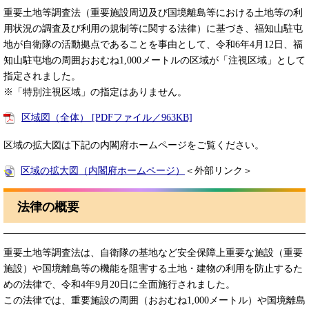
重要土地等調査法（重要施設周辺及び国境離島等における土地等の利
用状況の調査及び利用の規制等に関する法律）に基づき、福知山駐屯
地が自衛隊の活動拠点であることを事由として、令和6年4月12日、福
知山駐屯地の周囲おおむね1,000メートルの区域が「注視区域」として
指定されました。
※「特別注視区域」の指定はありません。
区域図（全体） [PDFファイル／963KB]
区域の拡大図は下記の内閣府ホームページをご覧ください。
区域の拡大図（内閣府ホームページ）
＜外部リンク＞
法律の概要
重要土地等調査法は、自衛隊の基地など安全保障上重要な施設（重要
施設）や国境離島等の機能を阻害する土地・建物の利用を防止するた
めの法律で、令和4年9月20日に全面施行されました。
この法律では、重要施設の周囲（おおむね1,000メートル）や国境離島