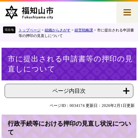
ペ
メ
ー
ニ
ジ
ュ
の
ー
先
を
トップページ
>
組織からさがす
>
経営戦略課
>
市に提出される申請書
頭
飛
等の押印の見直しについて
で
ば
す
し
本
。
て
市に提出される申請書等の押印の見
文
本
直しについて
文
へ
ページ内目次
ページID：0034174
更新日：2026年2月1日更新
行政手続等における押印の見直し状況につい
て