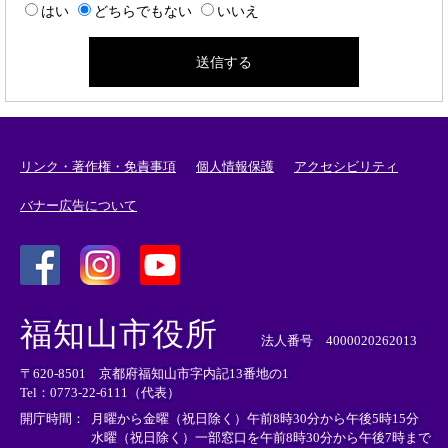
はい
どちらでもない
いいえ
リンク・著作権・免責事項
個人情報保護
アクセシビリティ
バナー広告について
＜
＜
＜
外
外
外
福知山市役所
部
部
部
法人番号 4000020262013
リ
リ
リ
〒620-8501 京都府福知山市字内記13番地の1
ン
ン
ン
Tel：0773-22-6111（代表）
ク
ク
ク
＞
＞
＞
開庁時間：
月曜から金曜（祝日除く）午前8時30分から午後5時15分
水曜（祝日除く）一部窓口を午前8時30分から午後7時まで