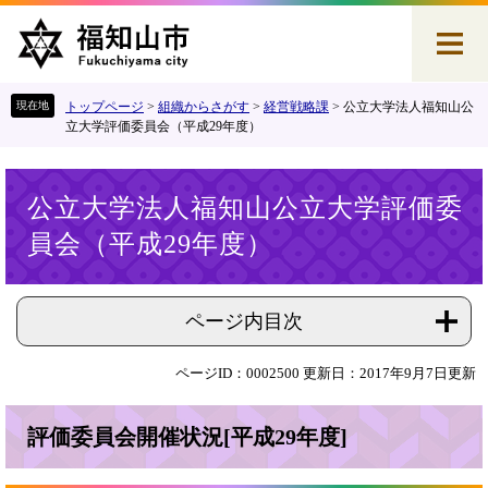
ペ
メ
ー
ニ
ジ
ュ
の
ー
先
を
トップページ
>
組織からさがす
>
経営戦略課
>
公立大学法人福知山公
頭
飛
立大学評価委員会（平成29年度）
で
ば
す
し
本
。
て
公立大学法人福知山公立大学評価委
文
本
員会（平成29年度）
文
へ
ページ内目次
ページID：0002500
更新日：2017年9月7日更新
評価委員会開催状況[平成29年度]