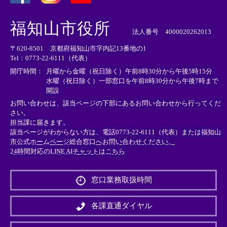
＜
＜
＜
外
外
外
福知山市役所
部
部
部
法人番号 4000020262013
リ
リ
リ
〒620-8501 京都府福知山市字内記13番地の1
ン
ン
ン
Tel：0773-22-6111（代表）
ク
ク
ク
＞
＞
＞
開庁時間：
月曜から金曜（祝日除く）午前8時30分から午後5時15分
水曜（祝日除く）一部窓口を午前8時30分から午後7時まで
開設
お問い合わせは、該当ページの下部にあるお問い合わせから行ってくだ
さい。
担当課に届きます。
該当ページがわからない方は、電話0773-22-6111（代表）または
福知山
市公式ホームページ総合窓口へお問い合わせください。
24時間対応のLINE AIチャットはこちら
＜
外
窓口業務取扱時間
部
リ
ン
各課直通ダイヤル
ク
＞