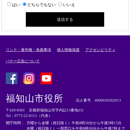
はい
どちらでもない
いいえ
リンク・著作権・免責事項
個人情報保護
アクセシビリティ
バナー広告について
＜
＜
＜
外
外
外
福知山市役所
部
部
部
法人番号 4000020262013
リ
リ
リ
〒620-8501 京都府福知山市字内記13番地の1
ン
ン
ン
Tel：0773-22-6111（代表）
ク
ク
ク
＞
＞
＞
開庁時間：
月曜から金曜（祝日除く）午前8時30分から午後5時15分
水曜（祝日除く）一部窓口を午前8時30分から午後7時まで