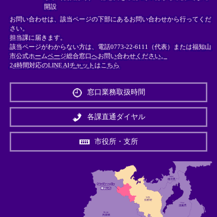
開設
お問い合わせは、該当ページの下部にあるお問い合わせから行ってくだ
さい。
担当課に届きます。
該当ページがわからない方は、電話0773-22-6111（代表）または
福知山
市公式ホームページ総合窓口へお問い合わせください。
24時間対応のLINE AIチャットはこちら
＜
外
窓口業務取扱時間
部
リ
ン
各課直通ダイヤル
ク
＞
市役所・支所