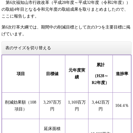
第6次福知山市行政改革（平成28年度～平成32年度（令和2年度））
の取組4年目となる令和元年度の取組成果を取りまとめましたので、
ここに報告します。
第6次行革大綱では、期間中の削減目標として次の3つを主要目標に掲
げています。
表のサイズを切り替える
累計
元年度実
項目
目標値
進捗率
（H28～
績
R2年度）
削減効果額（108
3,297百万
1,169百万
3,442百万
104.4％
項目）
円
円
円
延床面積