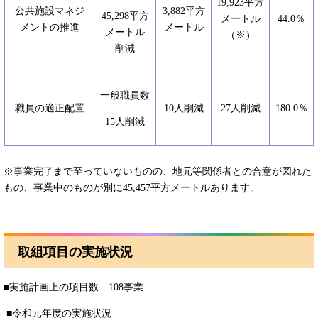
19,923平方
公共施設マネジ
3,882平方
45,298平方
メートル
44.0％
メントの推進
メートル
メートル
（※）
削減
一般職員数
職員の適正配置
10人削減
27人削減
180.0％
15人削減
※事業完了まで至っていないものの、地元等関係者との合意が図れた
もの、事業中のものが別に45,457平方メートルあります。
取組項目の実施状況
■実施計画上の項目数 108事業
■令和元年度の実施状況