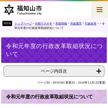
ペ
メ
ー
ニ
ジ
ュ
の
ー
先
を
トップページ
>
分類でさがす
>
市政情報
>
市政運営
>
行政改革
>
>
令
頭
飛
和元年度の行政改革取組状況について
で
ば
す
し
本
。
て
令和元年度の行政改革取組状況につ
文
本
いて
文
へ
ページ内目次
ページID：0030384
更新日：2020年12月1日更新
令和元年度の行政改革取組状況について