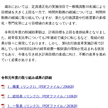
歳出においては、定員適正化の実施項目で一般職員数10名減により
目標値を大きく上回る一方で、時間外勤務の縮減については、時間外
勤務の縮減に取り組んでいますが、新たな行政課題や行政需要の多様
化・専門化等により目標値の未達となっています。
令和元年度の削減効果額は、計画目標を上回る進捗結果となりまし
た。経常収支比率についても2年連続で減少に転じるなど、取組の効
果が徐々に発現しております。しかし、第6次行政改革実施計画で計
画している108項目以外の経常経費一般財源の増加が見込まれる状況
でもあり、今後も引き続き計画目標の達成に向け、不断の改革を進め
ていく必要があります。
令和元年度の取り組み成果の詳細
1．概要（リンク1） [PDFファイル／296KB]
2．総括表（リンク2） [PDFファイル／110KB]
3．一覧表（リンク3） [PDFファイル／283KB]